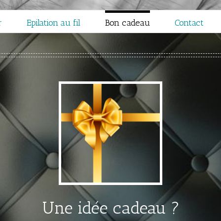
r
Epilation au fil
Bon cadeau
Contact
Une idée cadeau ?