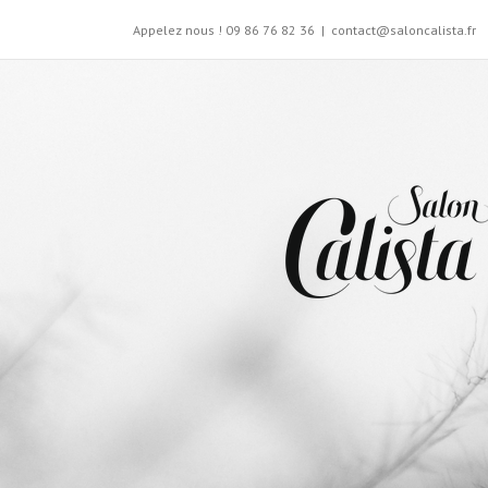
Appelez nous ! 09 86 76 82 36
|
contact@saloncalista.fr