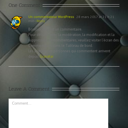
One Comment
Un commentateur WordPress
28 mars 2017 at 21 h 21
min
- Reply
Bonjour, ceci est un commentaire.
Pour débuter avec la modération, la modification et la
suppression de commentaires, veuillez visiter l’écran des
Commentaires dans le Tableau de bord.
Les avatars des personnes qui commentent arrivent
depuis
Gravatar
.
Leave A Comment
Comment