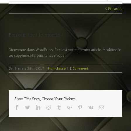
Previous
Bonjour tout le monde !
Bienvenue dans WordPress. Ceci est votre premier article. Modifiez-le
ou supprimez-le, puis lancez-vous !
By
|
mars 28th, 2017
|
Non classé
|
1 Comment
Share This Story, Choose Your Platform!
Facebook
Twitter
Linkedin
Reddit
Tumblr
Google+
Pinterest
Vk
Email